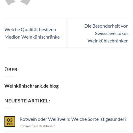
Die Besonderheit von
Welche Qualität besitzen
Swisscave Luxus
Medion Weinkühlschränke
Weinkühlschränken
ÜBER:
Weinkühlschrank.de blog
NEUESTE ARTIKEL:
Rotwein oder Weißwein: Welche Sorte ist gesünder?
03
Feb
für
Kommentare deaktiviert
Rotwein