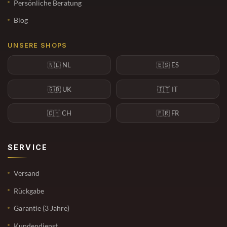
Persönliche Beratung
Blog
UNSERE SHOPS
🇳🇱 NL
🇪🇸 ES
🇬🇧 UK
🇮🇹 IT
🇨🇭 CH
🇫🇷 FR
SERVICE
Versand
Rückgabe
Garantie (3 Jahre)
Kundendienst