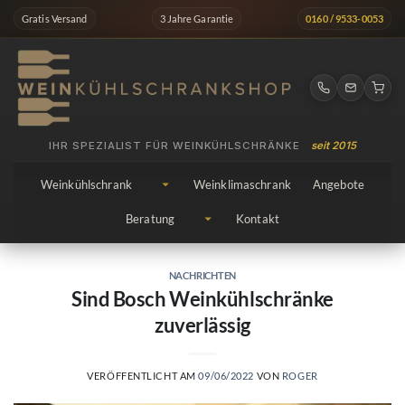
Zum
Gratis Versand
3 Jahre Garantie
0160 / 9533-0053
Inhalt
springen
IHR SPEZIALIST FÜR WEINKÜHLSCHRÄNKE
seit 2015
Weinkühlschrank
Weinklimaschrank
Angebote
Beratung
Kontakt
NACHRICHTEN
Sind Bosch Weinkühlschränke
zuverlässig
VERÖFFENTLICHT AM
09/06/2022
VON
ROGER