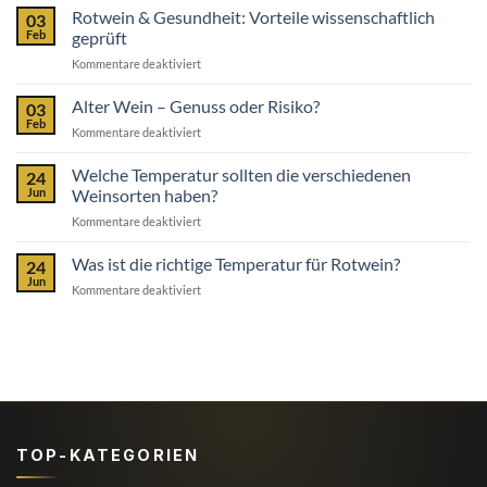
oder
Rotwein & Gesundheit: Vorteile wissenschaftlich
03
Weißwein:
Feb
geprüft
Welche
für
Kommentare deaktiviert
Sorte
Rotwein
ist
&
Alter Wein – Genuss oder Risiko?
gesünder?
03
Gesundheit:
Feb
für
Kommentare deaktiviert
Vorteile
Alter
wissenschaftlich
Wein
Welche Temperatur sollten die verschiedenen
geprüft
24
–
Jun
Weinsorten haben?
Genuss
für
Kommentare deaktiviert
oder
Welche
Risiko?
Temperatur
Was ist die richtige Temperatur für Rotwein?
24
sollten
Jun
für
Kommentare deaktiviert
die
Was
verschiedenen
ist
Weinsorten
die
haben?
richtige
Temperatur
für
Rotwein?
TOP-KATEGORIEN