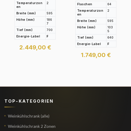
Temperaturzon
2
Flaschen
64
en
Temperaturzon
2
Breite (mm)
595
en
Höhe (mm)
186
Breite (mm)
595
7
Höhe (mm)
103
Tief (mm)
700
5
Energie-Label
F
Tief (mm)
640
Energie-Label
F
2.449,00
€
1.749,00
€
TOP-KATEGORIEN
Weinkühlschrank (alle)
Weinkühlschrank 2 Zonen