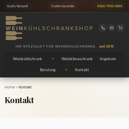
Zum
Gratis Versand
3 Jahre Garantie
0160 / 9533-0053
Inhalt
springen
IHR SPEZIALIST FÜR WEINKÜHLSCHRÄNKE
seit 2015
Weinkühlschrank
Weinklimaschrank
Angebote
Beratung
Kontakt
Home
›
Kontakt
Kontakt