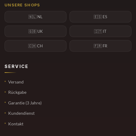
UNSERE SHOPS
🇳🇱 NL
🇪🇸 ES
🇬🇧 UK
🇮🇹 IT
🇨🇭 CH
🇫🇷 FR
SERVICE
Versand
Rückgabe
Garantie (3 Jahre)
Kundendienst
Kontakt