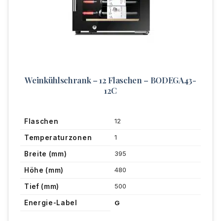
Weinkühlschrank – 12 Flaschen – BODEGA43-
12C
12
Flaschen
1
Temperaturzonen
395
Breite (mm)
480
Höhe (mm)
500
Tief (mm)
Energie-Label
G