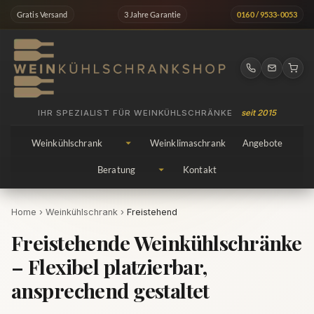
Zum
Gratis Versand
3 Jahre Garantie
0160 / 9533-0053
Inhalt
springen
IHR SPEZIALIST FÜR WEINKÜHLSCHRÄNKE
seit 2015
Weinkühlschrank
Weinklimaschrank
Angebote
Beratung
Kontakt
Home
›
Weinkühlschrank
›
Freistehend
Freistehende Weinkühlschränke
– Flexibel platzierbar,
ansprechend gestaltet