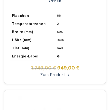
OFFER
66
Flaschen
2
Temperaturzonen
595
Breite (mm)
1035
Höhe (mm)
640
Tief (mm)
Energie-Label
G
Original
Current
1.749,00
€
949,00
€
price
price
Zum Produkt →
was:
is:
1.749,00 €.
949,00 €.