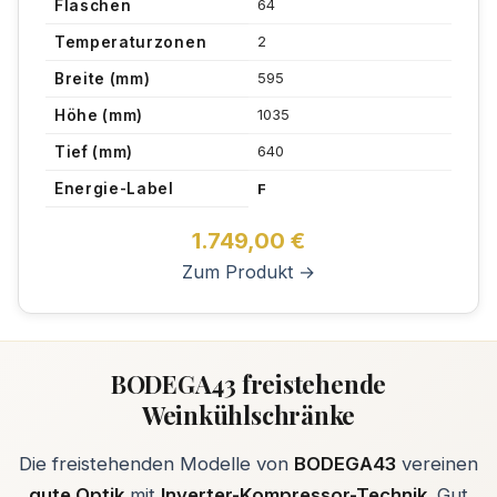
64
Flaschen
2
Temperaturzonen
595
Breite (mm)
1035
Höhe (mm)
640
Tief (mm)
Energie-Label
F
1.749,00
€
Zum Produkt →
BODEGA43 freistehende
Weinkühlschränke
Die freistehenden Modelle von
BODEGA43
vereinen
gute Optik
mit
Inverter-Kompressor-Technik
. Gut