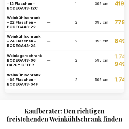
419,
– 12 Flaschen –
—
1
395 cm
BODEGA43-12C
Weinkühlschrank
779,
– 22 Flaschen –
—
2
395 cm
BODEGA43-22
Weinkühlschrank
849
– 24 Flaschen –
—
2
395 cm
BODEGA43-24
1.74
Weinlagerschrank
BODEGA43-66
—
2
595 cm
Original
949
HAPPY OFFER
price
was:
Weinkühlschrank
1.749,00
1.74
– 64 Flaschen –
—
2
595 cm
BODEGA43-64F
Kaufberater: Den richtigen
freistehenden Weinkühlschrank finden