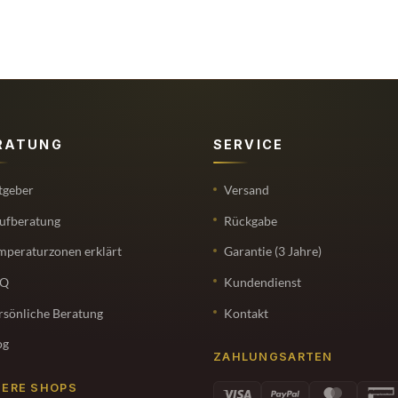
RATUNG
SERVICE
tgeber
Versand
ufberatung
Rückgabe
mperaturzonen erklärt
Garantie (3 Jahre)
AQ
Kundendienst
rsönliche Beratung
Kontakt
og
ZAHLUNGSARTEN
ERE SHOPS