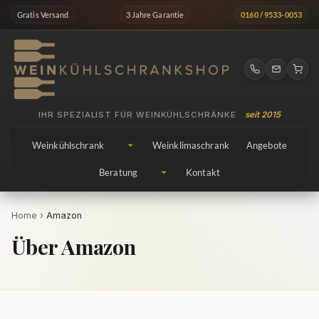
Zum
Gratis Versand
3 Jahre Garantie
0160 / 9533-0053
Inhalt
springen
IHR SPEZIALIST FÜR WEINKÜHLSCHRÄNKE
seit 2015
Weinkühlschrank
Weinklimaschrank
Angebote
Beratung
Kontakt
Home
›
Amazon
Über Amazon