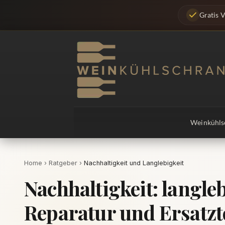
Zum
Gratis 
Inhalt
springen
Weinkühls
Home
›
Ratgeber
›
Nachhaltigkeit und Langlebigkeit
Nachhaltigkeit: langle
Reparatur und Ersatzt