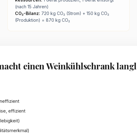
(nach 15 Jahren)
CO₂-Bilanz:
720 kg CO₂ (Strom) + 150 kg CO₂
(Produktion) = 870 kg CO₂
macht einen Weinkühlschrank langl
neffizient
se, effizient
ebigkeit)
itätsmerkmal)