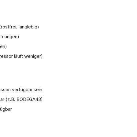
ostfrei, langlebig)
Öffnungen)
ren)
essor läuft weniger)
üssen verfügbar sein
gbar (z.B. BODEGA43)
fügbar