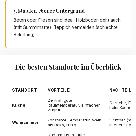
5. Stabiler, ebener Untergrund
Beton oder Fliesen sind ideal, Holzboden geht auch
(mit Gummimatte). Teppich vermeiden (schlechte
Belüftung).
Die besten Standorte im Überblick
STANDORT
VORTEILE
NACHTEILE
Zentral, gute
Gerüche, Feuc
Küche
Raumtemperatur, einfacher
beim Kochen
Zugriff
Konstante Temperatur, Wein
Sichtbar (mu
Wohnzimmer
als Deko, ruhig
Interieur pass
Nah am Tisch, gute