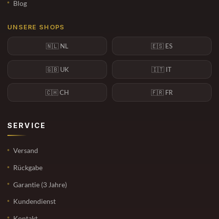
Blog
UNSERE SHOPS
🇳🇱 NL
🇪🇸 ES
🇬🇧 UK
🇮🇹 IT
🇨🇭 CH
🇫🇷 FR
SERVICE
Versand
Rückgabe
Garantie (3 Jahre)
Kundendienst
Kontakt