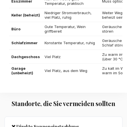
Esszimmer
Muss optisch
Temperatur, praktisch
Niedriger Stromverbrauch,
Weiter Weg, 
Keller (beheizt)
viel Platz, ruhig
beheizt sein (
Gute Temperatur, Wein
Geräusche k
Büro
griffbereit
stören
Geräusche k
Schlafzimmer
Konstante Temperatur, ruhig
Schlaf stören
Zu warm im 
Dachgeschoss
Viel Platz
(über 30 °C)
Garage
Zu kalt im Win
Viel Platz, aus dem Weg
(unbeheizt)
warm im Som
Standorte, die Sie vermeiden sollten
❌ Direkte Sonneneinstrahlung