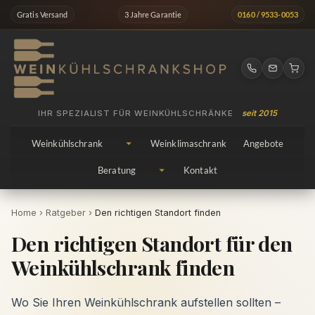
Zum
Gratis Versand
3 Jahre Garantie
0160 / 9533-0053
Inhalt
springen
IHR SPEZIALIST FÜR WEINKÜHLSCHRÄNKE
seit 2015
Weinkühlschrank
Weinklimaschrank
Angebote
Beratung
Kontakt
Home
›
Ratgeber
›
Den richtigen Standort finden
Den richtigen Standort für den
Weinkühlschrank finden
Wo Sie Ihren Weinkühlschrank aufstellen sollten –