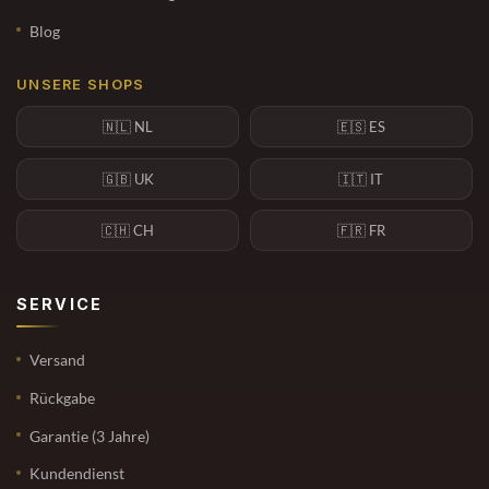
Blog
UNSERE SHOPS
🇳🇱 NL
🇪🇸 ES
🇬🇧 UK
🇮🇹 IT
🇨🇭 CH
🇫🇷 FR
SERVICE
Versand
Rückgabe
Garantie (3 Jahre)
Kundendienst