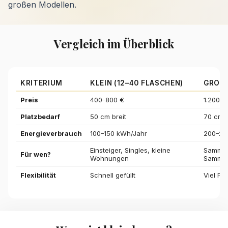
großen Modellen.
Vergleich im Überblick
KRITERIUM
KLEIN (12–40 FLASCHEN)
GROSS
Preis
400–800 €
1.200–2
Platzbedarf
50 cm breit
70 cm b
Energieverbrauch
100–150 kWh/Jahr
200–28
Einsteiger, Singles, kleine
Sammler
Für wen?
Wohnungen
Samml
Flexibilität
Schnell gefüllt
Viel Pl