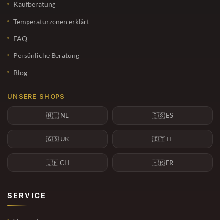
Kaufberatung
Temperaturzonen erklärt
FAQ
Persönliche Beratung
Blog
UNSERE SHOPS
🇳🇱 NL
🇪🇸 ES
🇬🇧 UK
🇮🇹 IT
🇨🇭 CH
🇫🇷 FR
SERVICE