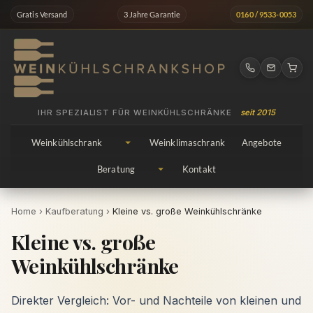
Zum
Gratis Versand
3 Jahre Garantie
0160 / 9533-0053
Inhalt
springen
IHR SPEZIALIST FÜR WEINKÜHLSCHRÄNKE
seit 2015
Weinkühlschrank
Weinklimaschrank
Angebote
Beratung
Kontakt
Home
›
Kaufberatung
›
Kleine vs. große Weinkühlschränke
Kleine vs. große
Weinkühlschränke
Direkter Vergleich: Vor- und Nachteile von kleinen und