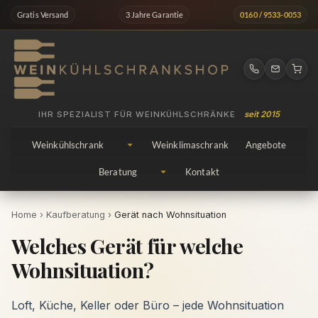
Zum
Gratis Versand
3 Jahre Garantie
0160 / 9533-0053
Inhalt
springen
IHR SPEZIALIST FÜR WEINKÜHLSCHRÄNKE
seit 2015
Weinkühlschrank
Weinklimaschrank
Angebote
Beratung
Kontakt
Home
›
Kaufberatung
›
Gerät nach Wohnsituation
Welches Gerät für welche
Wohnsituation?
Loft, Küche, Keller oder Büro – jede Wohnsituation