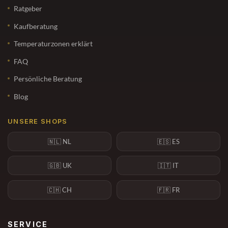
Ratgeber
Kaufberatung
Temperaturzonen erklärt
FAQ
Persönliche Beratung
Blog
UNSERE SHOPS
🇳🇱 NL
🇪🇸 ES
🇬🇧 UK
🇮🇹 IT
🇨🇭 CH
🇫🇷 FR
SERVICE