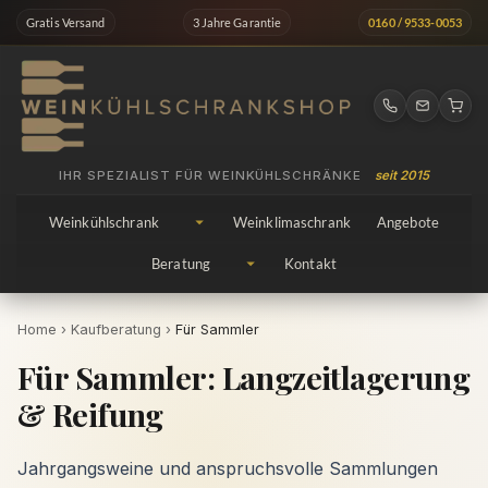
Zum
Gratis Versand
3 Jahre Garantie
0160 / 9533-0053
Inhalt
springen
IHR SPEZIALIST FÜR WEINKÜHLSCHRÄNKE
seit 2015
Weinkühlschrank
Weinklimaschrank
Angebote
Beratung
Kontakt
Home
›
Kaufberatung
›
Für Sammler
Für Sammler: Langzeitlagerung
& Reifung
Jahrgangsweine und anspruchsvolle Sammlungen